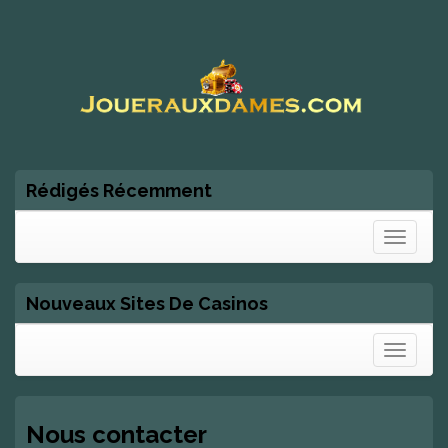
Rédigés Récemment
Toggle
navigati
Nouveaux Sites De Casinos
Toggle
navigati
Nous contacter